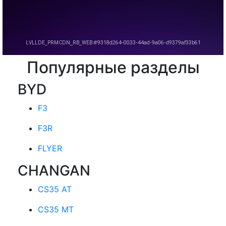
Популярные разделы
BYD
F3
F3R
FLYER
CHANGAN
CS35 AT
CS35 MT