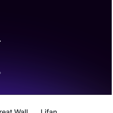
reat Wall
Lifan