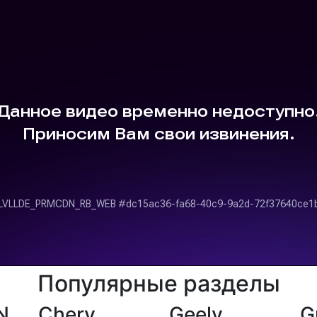
Популярные разделы
N
Chery
Geely
G