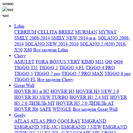
меню
чат
Lifan
CEBRIUM
CELLIYA
BREEZ
MURMAN
MYWAY
SMILY 2008-2014
SMILY NEW 2014-н.в.
SOLANO 2008-
2014
SOLANO NEW 2014-2016
SOLANO 2 (650) 2016-
X50
X60
Все модели Lifan
Chery
AMULET
FORA
BONUS VERY
KIMO
M11
QQ
QQ6
TIGGO T11
TIGGO 2
TIGGO 4 FL
TIGGO 4 PRO
TIGGO 5
TIGGO 7 pro
TIGGO 7 PRO MAX
TIGGO 8 pro
TIGGO FL
Все модели Chery
Great Wall
HOVER H1 и H2
HOVER H3
HOVER H3 NEW 2.0
HOVER H3 NEW TURBO
HOVER H5 2.4 МТ
HOVER
H5 2.0 ДИЗЕЛЬ МТ
HOVER H5 2.0 ДИЗЕЛЬ АТ
HOVER H6
SAFE
WINGLE
Все модели Great Wall
Geely
ATLAS
ATLAS PRO
COOLRAY
EMGRAND
EMGRAND 7(FE-3JC)
EMGRAND 7 NEW
EMGRAND
7NEW (SS-11)
X7 (NL-4)
X7
GC6
MK
MK CROSS