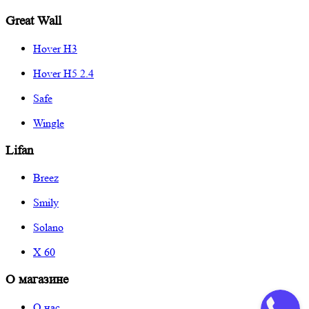
Great Wall
Hover H3
Hover H5 2.4
Safe
Wingle
Lifan
Breez
Smily
Solano
X 60
О магазине
О нас