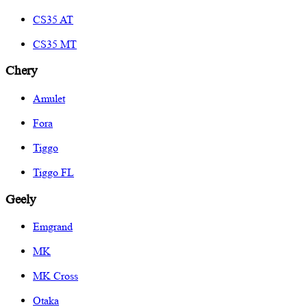
CS35 AT
CS35 MT
Chery
Amulet
Fora
Tiggo
Tiggo FL
Geely
Emgrand
MK
MK Cross
Otaka