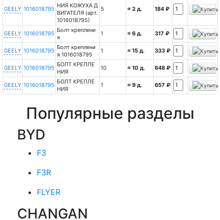
НИЯ КОЖУХА Д
GEELY
1016018795
5
≈ 2 д.
184 ₽
ВИГАТЕЛЯ (арт.
1016018795)
Болт креплени
GEELY
1016018795
1
≈ 6 д.
317 ₽
я
Болт креплени
GEELY
1016018795
1
≈ 15 д.
333 ₽
я 1016018795
БОЛТ КРЕПЛЕ
GEELY
1016018795
10
≈ 10 д.
648 ₽
НИЯ
БОЛТ КРЕПЛЕ
GEELY
1016018795
1
≈ 9 д.
657 ₽
НИЯ
Популярные разделы
BYD
F3
F3R
FLYER
CHANGAN